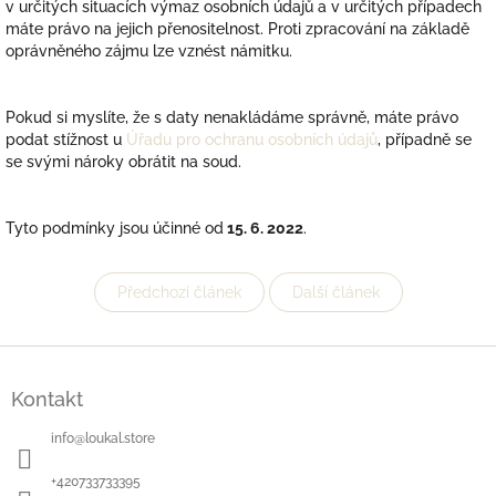
v určitých situacích výmaz osobních údajů a v určitých případech
máte právo na jejich přenositelnost. Proti zpracování na základě
oprávněného zájmu lze vznést námitku.
Pokud si myslíte, že s daty nenakládáme správně, máte právo
podat stížnost u
Úřadu pro ochranu osobních údajů
, případně se
se svými nároky obrátit na soud.
Tyto podmínky jsou účinné od
15. 6. 2022
.
Předchozí článek
Další článek
Z
á
Kontakt
p
a
info
@
loukal.store
t
í
+420733733395