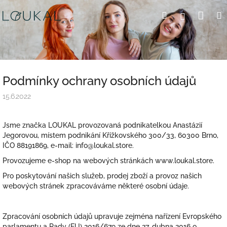
Přejít
Nák
Hledat
Přihlášení
na
obsah
koší
Podmínky ochrany osobních údajů
15.6.2022
Jsme značka
LOUKAL provozovaná podnikatelkou Anastázií
Jegorovou, místem podnikání Křížkovského 300/33, 60300 Brno,
IČO 88191869, e-mail: info@loukal.store.
Provozujeme e-shop na webových stránkách
www.loukal.store.
Pro poskytování našich
služeb, prodej zboží
a provoz našich
webových stránek zpracováváme některé osobní údaje.
Zpracování osobních údajů upravuje zejména nařízení Evropského
parlamentu a Rady (EU) 2016/679 ze dne 27. dubna 2016 o