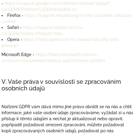
-
https://support.google.com/chrome/answer/95647?
co=GENIE.Platform%3DDesktop&hl=cs
Firefox -
https://support.mozilla.org/cs/kb/povoleni-zakazani-
cookies
Safari -
https://support.apple.com/cs-
cz/guide/safari/sfri11471/mac
Opera -
https://help.opera.com/cs/latest/security-and-
privacy/
Microsoft Edge -
https://docs.microsoft.com/cs-
cz/sccm/compliance/deploy-use/browser-profiles
V. Vaše práva v souvislosti se zpracováním
osobních údajů
Nařízení GDPR vám dává mimo jiné právo obrátit se na nás a chtít
informace, jaké vaše osobní údaje zpracováváme, vyžádat si u nás
přístup k těmto údajům a nechat je aktualizovat nebo opravit,
popřípadě požadovat omezení zpracování, můžete požadovat
kopii zpracovávaných osobních údajů, požadovat po nás