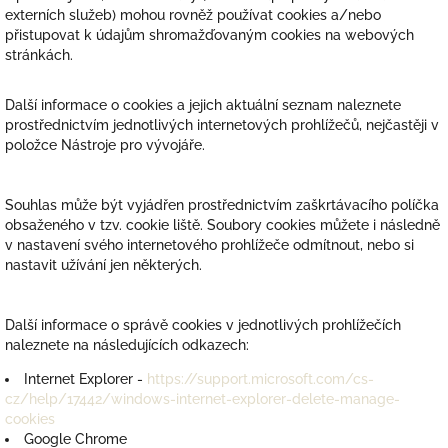
externích služeb) mohou rovněž používat cookies a/nebo
přistupovat k údajům shromažďovaným cookies na webových
stránkách.
Další informace o cookies a jejich aktuální seznam naleznete
prostřednictvím jednotlivých internetových prohlížečů, nejčastěji v
položce Nástroje pro vývojáře.
Souhlas může být vyjádřen prostřednictvím zaškrtávacího políčka
obsaženého v tzv. cookie liště. Soubory cookies můžete i následně
v nastavení svého internetového prohlížeče odmítnout, nebo si
nastavit užívání jen některých.
Další informace o správě cookies v jednotlivých prohlížečích
naleznete na následujících odkazech:
Internet Explorer -
https://support.microsoft.com/cs-
cz/help/17442/windows-internet-explorer-delete-manage-
cookies
Google Chrome