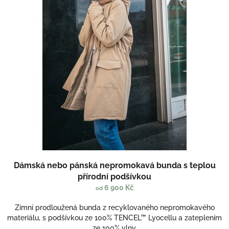
r
o
d
u
k
t
ů
Dámská nebo pánská nepromokavá bunda s teplou
přírodní podšívkou
6 900 Kč
od
Zimní prodloužená bunda z recyklovaného nepromokavého
materiálu, s podšívkou ze 100% TENCEL™ Lyocellu a zateplením
ze 100% vlny.