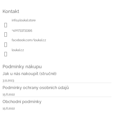
i
Z
s
á
u
Kontakt
p
a
info
@
loukal.store
t
í
+420733733395
facebook.com/loukal.cz
loukal.cz
Podmínky nákupu
Jak u nás nakoupit (stručně)
3.11.2023
Podmínky ochrany osobních údajů
15.6.2022
Obchodní podmínky
15.6.2022