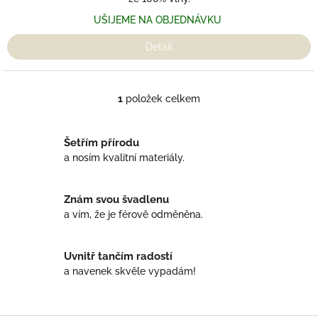
UŠIJEME NA OBJEDNÁVKU
Detail
1
položek celkem
O
v
l
Šetřím přírodu
á
d
a nosím kvalitní materiály.
a
c
í
Znám svou švadlenu
p
a vím, že je férově odměněna.
r
v
k
Uvnitř tančím radostí
y
a navenek skvěle vypadám!
v
ý
p