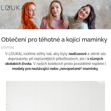
Přejít
Nák
Hledat
Přihlášení
na
obsah
koší
Oblečení pro těhotné a kojící maminky
5.6.2024
V LOUKAL tvoříme střihy tak, aby byly
nadčasové
a věrně vás
doprovázely při nejrůznějších příležitostech, ale i
v různých
obdobích života
. V našich kolekcích proto pravidelně najdete i
modely pro nastávající nebo „novopečené“ maminky
.