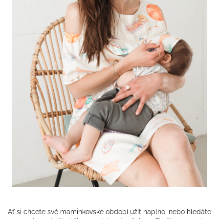
Ať si chcete své maminkovské období užít naplno, nebo hledáte