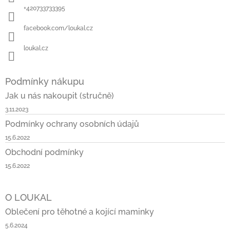
í
+420733733395
facebook.com/loukal.cz
loukal.cz
Podmínky nákupu
Jak u nás nakoupit (stručně)
3.11.2023
Podmínky ochrany osobních údajů
15.6.2022
Obchodní podmínky
15.6.2022
O LOUKAL
Oblečení pro těhotné a kojící maminky
5.6.2024