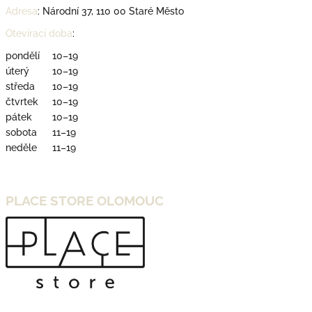
Adresa
:
Národní 37, 110 00 Staré Město
Otevírací doba
:
pondělí
10–19
úterý
10–19
středa
10–19
čtvrtek
10–19
pátek
10–19
sobota
11–19
neděle
11–19
PLACE STORE OLOMOUC