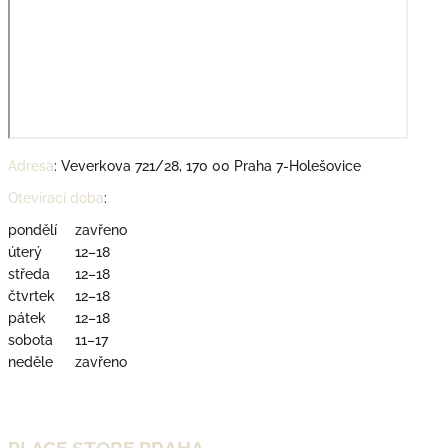
Adresa
:
Veverkova 721/28, 170 00 Praha 7-Holešovice
Otevírací doba
:
pondělí
zavřeno
úterý
12–18
středa
12–18
čtvrtek
12–18
pátek
12–18
sobota
11–17
neděle
zavřeno