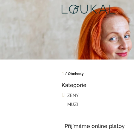
Přejít
na
obsah
Domů
/
Obchody
P
Kategorie
o
Přeskočit
kategorie
s
ŽENY
t
MUŽI
r
a
n
n
Přijímáme online platby
í