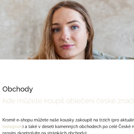
Obchody
V
Kde můžete koupit oblečení české zna
ý
p
i
Kromě e-shopu můžete naše kousky zakoupit na trzích (pro aktuální
s
instagram
) a také v deseti kamenných obchodech po celé České re
č
prosím zkontrolujte na stránkách obchodu):