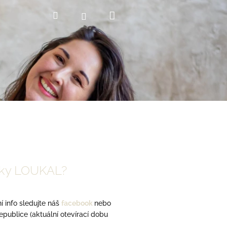
Nákupní
Hledat
Přihlášení
košík
čky LOUKAL?
 info sledujte náš
facebook
nebo
publice (aktuální otevírací dobu