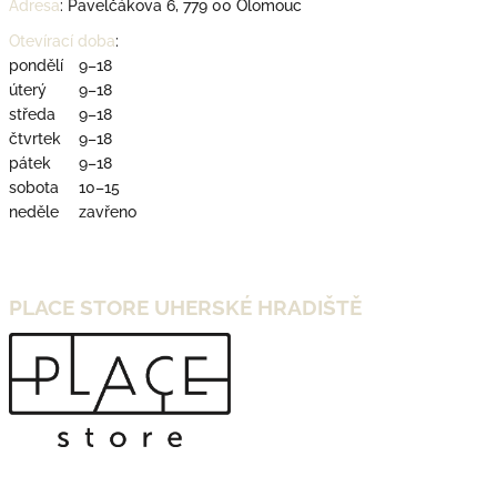
Adresa
:
Pavelčákova 6, 779 00 Olomouc
Otevírací doba
:
pondělí
9–18
úterý
9–18
středa
9–18
čtvrtek
9–18
pátek
9–18
sobota
10–15
neděle
zavřeno
PLACE STORE UHERSKÉ HRADIŠTĚ